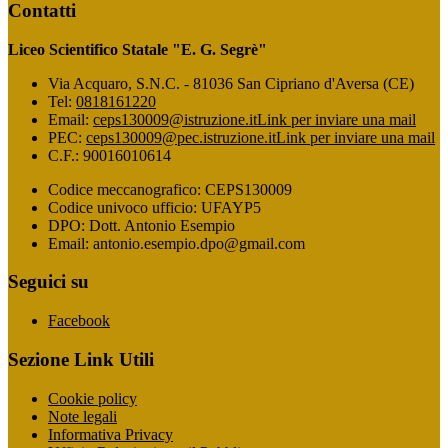
Contatti
Liceo Scientifico Statale "E. G. Segrè"
Via Acquaro, S.N.C. - 81036 San Cipriano d'Aversa (CE)
Tel:
0818161220
Email:
ceps130009@istruzione.it
Link per inviare una mail
PEC:
ceps130009@pec.istruzione.it
Link per inviare una mail
C.F.: 90016010614
Codice meccanografico: CEPS130009
Codice univoco ufficio: UFAYP5
DPO: Dott. Antonio Esempio
Email: antonio.esempio.dpo@gmail.com
Seguici su
Facebook
Sezione Link Utili
Cookie policy
Note legali
Informativa Privacy