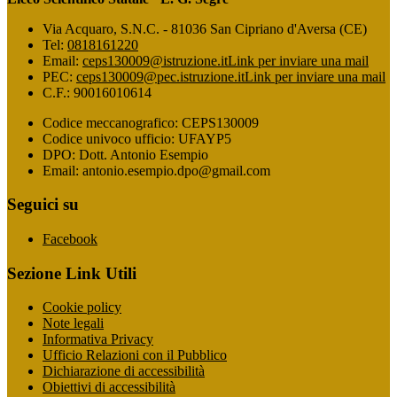
Via Acquaro, S.N.C. - 81036 San Cipriano d'Aversa (CE)
Tel:
0818161220
Email:
ceps130009@istruzione.it
Link per inviare una mail
PEC:
ceps130009@pec.istruzione.it
Link per inviare una mail
C.F.: 90016010614
Codice meccanografico: CEPS130009
Codice univoco ufficio: UFAYP5
DPO: Dott. Antonio Esempio
Email: antonio.esempio.dpo@gmail.com
Seguici su
Facebook
Sezione Link Utili
Cookie policy
Note legali
Informativa Privacy
Ufficio Relazioni con il Pubblico
Dichiarazione di accessibilità
Obiettivi di accessibilità