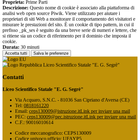
Proprieta:
Prime Parti
Descrizione:
Questo nome di cookie è associato alla piattaforma di
analisi web open source Piwik. Viene utilizzato per aiutare i
proprietari di siti Web a monitorare il comportamento dei visitatori e
misurare le prestazioni del sito. È un cookie di tipo pattern, in cui il
prefisso _pk_ses è seguito da una breve serie di numeri e lettere, che
si ritiene sia un codice di riferimento per il dominio che imposta il
cookie.
Durata:
30 minuti
Accetta tutti
Salva le preferenze
Liceo Scientifico Statale "E. G. Segrè"
Contatti
Liceo Scientifico Statale "E. G. Segrè"
Via Acquaro, S.N.C. - 81036 San Cipriano d'Aversa (CE)
Tel:
0818161220
Email:
ceps130009@istruzione.it
Link per inviare una mail
PEC:
ceps130009@pec.istruzione.it
Link per inviare una mail
C.F.: 90016010614
Codice meccanografico: CEPS130009
Codice univoco ufficio: UFAYP5