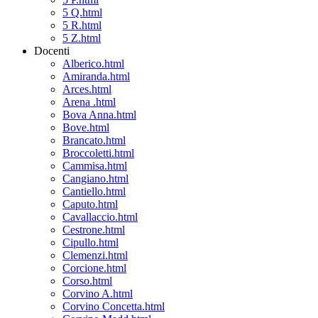
5 Q.html
5 R.html
5 Z.html
Docenti
Alberico.html
Amiranda.html
Arces.html
Arena .html
Bova Anna.html
Bove.html
Brancato.html
Broccoletti.html
Cammisa.html
Cangiano.html
Cantiello.html
Caputo.html
Cavallaccio.html
Cestrone.html
Cipullo.html
Clemenzi.html
Corcione.html
Corso.html
Corvino A.html
Corvino Concetta.html