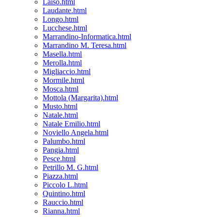
Laiso.html
Laudante.html
Longo.html
Lucchese.html
Marrandino-Informatica.html
Marrandino M. Teresa.html
Masella.html
Merolla.html
Migliaccio.html
Mormile.html
Mosca.html
Mottola (Margarita).html
Musto.html
Natale.html
Natale Emilio.html
Noviello Angela.html
Palumbo.html
Pangia.html
Pesce.html
Petrillo M. G.html
Piazza.html
Piccolo L.html
Quintino.html
Rauccio.html
Rianna.html