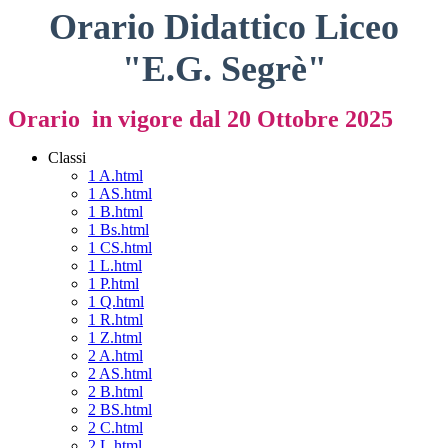
Orario Didattico Liceo
"E.G. Segrè"
Orario
in vigore dal 20 Ottobre 2025
Classi
1 A.html
1 AS.html
1 B.html
1 Bs.html
1 CS.html
1 L.html
1 P.html
1 Q.html
1 R.html
1 Z.html
2 A.html
2 AS.html
2 B.html
2 BS.html
2 C.html
2 L.html