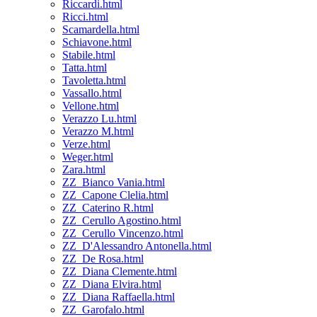
Riccardi.html
Ricci.html
Scamardella.html
Schiavone.html
Stabile.html
Tatta.html
Tavoletta.html
Vassallo.html
Vellone.html
Verazzo Lu.html
Verazzo M.html
Verze.html
Weger.html
Zara.html
ZZ_Bianco Vania.html
ZZ_Capone Clelia.html
ZZ_Caterino R.html
ZZ_Cerullo Agostino.html
ZZ_Cerullo Vincenzo.html
ZZ_D'Alessandro Antonella.html
ZZ_De Rosa.html
ZZ_Diana Clemente.html
ZZ_Diana Elvira.html
ZZ_Diana Raffaella.html
ZZ_Garofalo.html