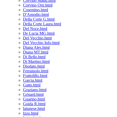
Corvino Madd.html
Corvino Orn.html
Cosentino.html
D'Amodio.html
Della Corte G.html
Della Corte Laura.html
Del Noce.html
De Lucia MG.html
Del Vecchio.html
Del Vecchio Info.html
Diana Ales.html
Diana MT.html
Di Bello.html
Di Martino.html
Diodato.html
Ferraiuolo.html
Frattolillo.html
Garcia.html
Gatto.html
Graziano.html
Grisard.html
Guarino.html
Guida R.html
Iaiunese.html
Izzo.html