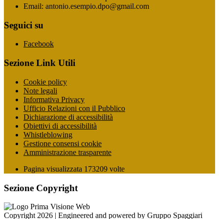
Email: antonio.esempio.dpo@gmail.com
Seguici su
Facebook
Sezione Link Utili
Cookie policy
Note legali
Informativa Privacy
Ufficio Relazioni con il Pubblico
Dichiarazione di accessibilità
Obiettivi di accessibilità
Whistleblowing
Gestione consensi cookie
Amministrazione trasparente
Pagina visualizzata
173209
volte
Sezione Copyright
Copyright 2026 | Engineered and powered by Gruppo Spaggiari