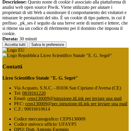
Descrizione:
Questo nome di cookie è associato alla piattaforma di
analisi web open source Piwik. Viene utilizzato per aiutare i
proprietari di siti Web a monitorare il comportamento dei visitatori e
misurare le prestazioni del sito. È un cookie di tipo pattern, in cui il
prefisso _pk_ses è seguito da una breve serie di numeri e lettere, che
si ritiene sia un codice di riferimento per il dominio che imposta il
cookie.
Durata:
30 minuti
Accetta tutti
Salva le preferenze
Liceo Scientifico Statale "E. G. Segrè"
Contatti
Liceo Scientifico Statale "E. G. Segrè"
Via Acquaro, S.N.C. - 81036 San Cipriano d'Aversa (CE)
Tel:
0818161220
Email:
ceps130009@istruzione.it
Link per inviare una mail
PEC:
ceps130009@pec.istruzione.it
Link per inviare una mail
C.F.: 90016010614
Codice meccanografico: CEPS130009
Codice univoco ufficio: UFAYP5
DPO: Dott. Antonio Esempio