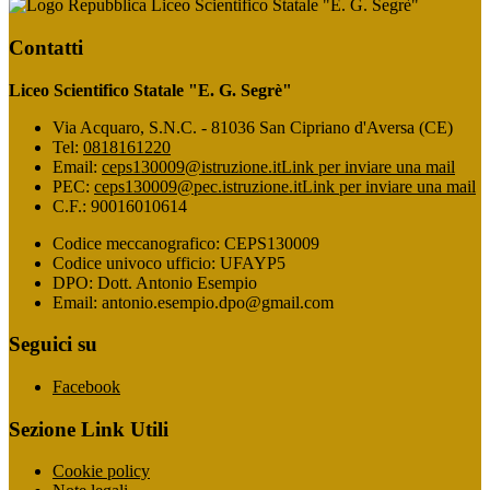
Liceo Scientifico Statale "E. G. Segrè"
Contatti
Liceo Scientifico Statale "E. G. Segrè"
Via Acquaro, S.N.C. - 81036 San Cipriano d'Aversa (CE)
Tel:
0818161220
Email:
ceps130009@istruzione.it
Link per inviare una mail
PEC:
ceps130009@pec.istruzione.it
Link per inviare una mail
C.F.: 90016010614
Codice meccanografico: CEPS130009
Codice univoco ufficio: UFAYP5
DPO: Dott. Antonio Esempio
Email: antonio.esempio.dpo@gmail.com
Seguici su
Facebook
Sezione Link Utili
Cookie policy