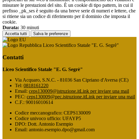
misurare le prestazioni del sito. È un cookie di tipo pattern, in cui il
prefisso _pk_ses è seguito da una breve serie di numeri e lettere, che
si ritiene sia un codice di riferimento per il dominio che imposta il
cookie.
Durata:
30 minuti
Accetta tutti
Salva le preferenze
Liceo Scientifico Statale "E. G. Segrè"
Contatti
Liceo Scientifico Statale "E. G. Segrè"
Via Acquaro, S.N.C. - 81036 San Cipriano d'Aversa (CE)
Tel:
0818161220
Email:
ceps130009@istruzione.it
Link per inviare una mail
PEC:
ceps130009@pec.istruzione.it
Link per inviare una mail
C.F.: 90016010614
Codice meccanografico: CEPS130009
Codice univoco ufficio: UFAYP5
DPO: Dott. Antonio Esempio
Email: antonio.esempio.dpo@gmail.com