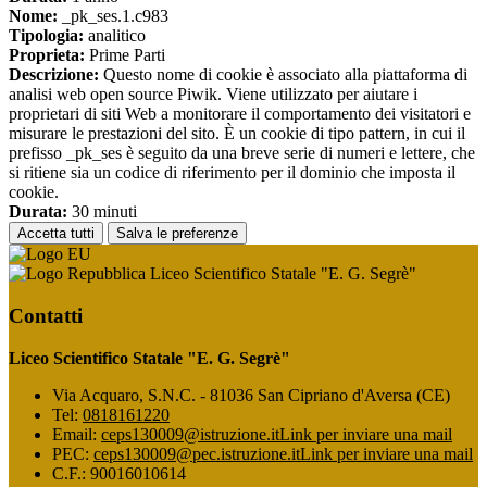
Nome:
_pk_ses.1.c983
Tipologia:
analitico
Proprieta:
Prime Parti
Descrizione:
Questo nome di cookie è associato alla piattaforma di
analisi web open source Piwik. Viene utilizzato per aiutare i
proprietari di siti Web a monitorare il comportamento dei visitatori e
misurare le prestazioni del sito. È un cookie di tipo pattern, in cui il
prefisso _pk_ses è seguito da una breve serie di numeri e lettere, che
si ritiene sia un codice di riferimento per il dominio che imposta il
cookie.
Durata:
30 minuti
Accetta tutti
Salva le preferenze
Liceo Scientifico Statale "E. G. Segrè"
Contatti
Liceo Scientifico Statale "E. G. Segrè"
Via Acquaro, S.N.C. - 81036 San Cipriano d'Aversa (CE)
Tel:
0818161220
Email:
ceps130009@istruzione.it
Link per inviare una mail
PEC:
ceps130009@pec.istruzione.it
Link per inviare una mail
C.F.: 90016010614