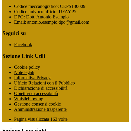
Codice meccanografico: CEPS130009
Codice univoco ufficio: UFAYP5
DPO: Dott. Antonio Esempio
Email: antonio.esempio.dpo@gmail.com
Seguici su
Facebook
Sezione Link Utili
Cookie policy
Note legali
Informativa Privacy
Ufficio Relazioni con il Pubblico
Dichiarazione di accessibilità
Obiettivi di accessibilità
Whistleblowing
Gestione consensi cookie
Amministrazione trasparente
Pagina visualizzata
163
volte
Sezione Copyright