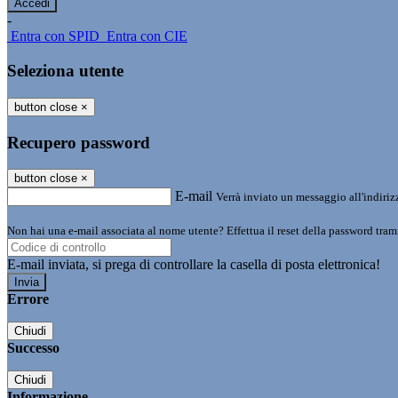
-
Entra con SPID
Entra con CIE
Seleziona utente
button close
×
Recupero password
button close
×
E-mail
Verrà inviato un messaggio all'indirizz
Non hai una e-mail associata al nome utente? Effettua il reset della password tram
E-mail inviata, si prega di controllare la casella di posta elettronica!
Errore
Chiudi
Successo
Chiudi
Informazione