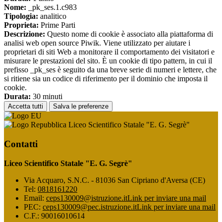
Nome:
_pk_ses.1.c983
Tipologia:
analitico
Proprieta:
Prime Parti
Descrizione:
Questo nome di cookie è associato alla piattaforma di
analisi web open source Piwik. Viene utilizzato per aiutare i
proprietari di siti Web a monitorare il comportamento dei visitatori e
misurare le prestazioni del sito. È un cookie di tipo pattern, in cui il
prefisso _pk_ses è seguito da una breve serie di numeri e lettere, che
si ritiene sia un codice di riferimento per il dominio che imposta il
cookie.
Durata:
30 minuti
Accetta tutti
Salva le preferenze
Liceo Scientifico Statale "E. G. Segrè"
Contatti
Liceo Scientifico Statale "E. G. Segrè"
Via Acquaro, S.N.C. - 81036 San Cipriano d'Aversa (CE)
Tel:
0818161220
Email:
ceps130009@istruzione.it
Link per inviare una mail
PEC:
ceps130009@pec.istruzione.it
Link per inviare una mail
C.F.: 90016010614