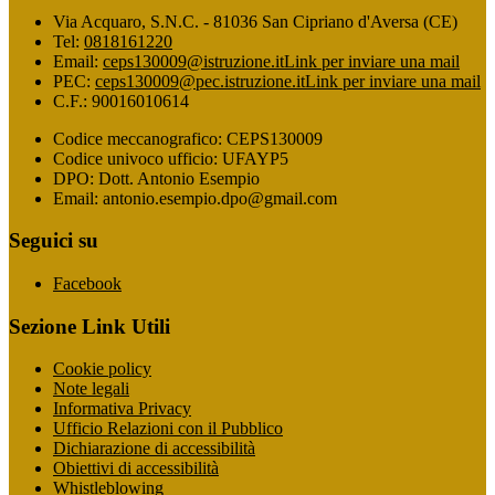
Via Acquaro, S.N.C. - 81036 San Cipriano d'Aversa (CE)
Tel:
0818161220
Email:
ceps130009@istruzione.it
Link per inviare una mail
PEC:
ceps130009@pec.istruzione.it
Link per inviare una mail
C.F.: 90016010614
Codice meccanografico: CEPS130009
Codice univoco ufficio: UFAYP5
DPO: Dott. Antonio Esempio
Email: antonio.esempio.dpo@gmail.com
Seguici su
Facebook
Sezione Link Utili
Cookie policy
Note legali
Informativa Privacy
Ufficio Relazioni con il Pubblico
Dichiarazione di accessibilità
Obiettivi di accessibilità
Whistleblowing