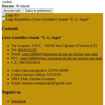
cookie.
Durata:
30 minuti
Accetta tutti
Salva le preferenze
Liceo Scientifico Statale "E. G. Segrè"
Contatti
Liceo Scientifico Statale "E. G. Segrè"
Via Acquaro, S.N.C. - 81036 San Cipriano d'Aversa (CE)
Tel:
0818161220
Email:
ceps130009@istruzione.it
Link per inviare una mail
PEC:
ceps130009@pec.istruzione.it
Link per inviare una mail
C.F.: 90016010614
Codice meccanografico: CEPS130009
Codice univoco ufficio: UFAYP5
DPO: Dott. Antonio Esempio
Email: antonio.esempio.dpo@gmail.com
Seguici su
Facebook