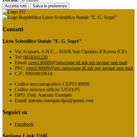
Accetta tutti
Salva le preferenze
Liceo Scientifico Statale "E. G. Segrè"
Contatti
Liceo Scientifico Statale "E. G. Segrè"
Via Acquaro, S.N.C. - 81036 San Cipriano d'Aversa (CE)
Tel:
0818161220
Email:
ceps130009@istruzione.it
Link per inviare una mail
PEC:
ceps130009@pec.istruzione.it
Link per inviare una mail
C.F.: 90016010614
Codice meccanografico: CEPS130009
Codice univoco ufficio: UFAYP5
DPO: Dott. Antonio Esempio
Email: antonio.esempio.dpo@gmail.com
Seguici su
Facebook
Sezione Link Utili