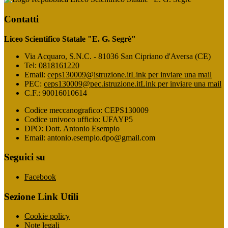
Contatti
Liceo Scientifico Statale "E. G. Segrè"
Via Acquaro, S.N.C. - 81036 San Cipriano d'Aversa (CE)
Tel:
0818161220
Email:
ceps130009@istruzione.it
Link per inviare una mail
PEC:
ceps130009@pec.istruzione.it
Link per inviare una mail
C.F.: 90016010614
Codice meccanografico: CEPS130009
Codice univoco ufficio: UFAYP5
DPO: Dott. Antonio Esempio
Email: antonio.esempio.dpo@gmail.com
Seguici su
Facebook
Sezione Link Utili
Cookie policy
Note legali