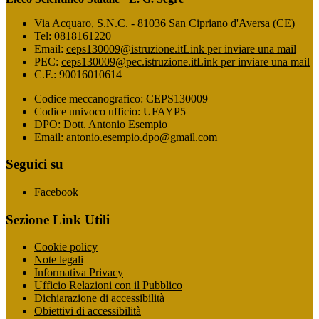
Via Acquaro, S.N.C. - 81036 San Cipriano d'Aversa (CE)
Tel:
0818161220
Email:
ceps130009@istruzione.it
Link per inviare una mail
PEC:
ceps130009@pec.istruzione.it
Link per inviare una mail
C.F.: 90016010614
Codice meccanografico: CEPS130009
Codice univoco ufficio: UFAYP5
DPO: Dott. Antonio Esempio
Email: antonio.esempio.dpo@gmail.com
Seguici su
Facebook
Sezione Link Utili
Cookie policy
Note legali
Informativa Privacy
Ufficio Relazioni con il Pubblico
Dichiarazione di accessibilità
Obiettivi di accessibilità