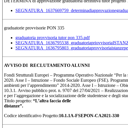
DETERMINA di approvazione graduatoria definitiva tutor proget
SEGNATURA_1637669759_determinadiapprovazionegraduato
graduatorie provvisorie PON 335
graduatoria provvisoria tutor pon 335.pdf
SEGNATURA_1636795538_graduatoriapriovvisoria
SEGNATURA_1636795803_graduatoriaprovvisoriaistanzeperil
AVVISO DI RECLUTAMENTO ALUNNI
Fondi Strutturali Europei – Programma Operativo Nazionale “Per la
2020. Asse I – Istruzione – Fondo Sociale Europeo (FSE). Program
ambienti per l’apprendimento” 2014-2020. Asse I – Istruzione – Obiett
10.3.1
.
Avviso pubblico prot. n. 9707 del 27/04/2021 – Realizzazione
e per l’aggregazione e la socializzazione delle studentesse e degli st
Titolo progetto:
“
L’altra faccia delle
distan
Codice identificativo Progetto:
10.1.1A-FSEPON-CA2021-330