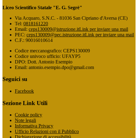
Liceo Scientifico Statale "E. G. Segrè"
Via Acquaro, S.N.C. - 81036 San Cipriano d'Aversa (CE)
Tel:
0818161220
Email:
ceps130009@istruzione.it
Link per inviare una mail
PEC:
ceps130009@pec.istruzione.it
Link per inviare una mail
C.F.: 90016010614
Codice meccanografico: CEPS130009
Codice univoco ufficio: UFAYP5
DPO: Dott. Antonio Esempio
Email: antonio.esempio.dpo@gmail.com
Seguici su
Facebook
Sezione Link Utili
Cookie policy
Note legali
Informativa Privacy
Ufficio Relazioni con il Pubblico
Dichiarazione di accessibilità