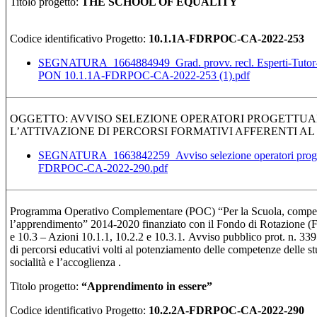
Titolo progetto:
THE SCHOOL OF EQUALITY
Codice identificativo Progetto:
10.1.1A-FDRPOC-CA-2022-253
SEGNATURA_1664884949_Grad. provv. recl. Esperti-Tutor-S
PON 10.1.1A-FDRPOC-CA-2022-253 (1).pdf
OGGETTO: AVVISO SELEZIONE OPERATORI PROGETTUAL
L’ATTIVAZIONE DI PERCORSI FORMATIVI AFFERENTI AL
SEGNATURA_1663842259_Avviso selezione operatori proget
FDRPOC-CA-2022-290.pdf
Programma Operativo Complementare (POC) “Per la Scuola, compet
l’apprendimento” 2014-2020 finanziato con il Fondo di Rotazione (Fd
e 10.3 – Azioni 10.1.1, 10.2.2 e 10.3.1
.
Avviso pubblico prot. n. 33
di percorsi educativi volti al potenziamento delle competenze delle stu
socialità e l’accoglienza .
Titolo progetto:
“Apprendimento in essere
”
Codice identificativo Progetto:
10.2.2A-FDRPOC-CA-2022-290