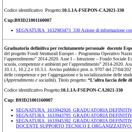
Codice identificativo Progetto:
10.1.1A-FSEPON-CA2021-330
Cup:B93D21001160007
SEGNATURA_1632983473_330 Azione di informazione comunica
Graduatoria definitiva per reclutamento personale docente Esper
del progetto Fondi Strutturali Europei – Programma Operativo Nazio
l’apprendimento” 2014-2020. Asse I – Istruzione – Fondo Sociale
scuola, competenze e ambienti per l’apprendimento” 2014-2020. Asse I
10.1.1, 10.2.2 e 10.3.1
.
Avviso pubblico prot. n. 9707 del 27/04/2021
delle competenze e per l’aggregazione e la socializzazione delle stud
(
Apprendimento e socialità
). Titolo progetto:
“L’altra faccia delle d
Codice identificativo Progetto:
10.1.1A-FSEPON-CA2021-330
Cup: B93D21001160007
SEGNATURA_1633942926_GRADUATORIA DEFINITIV
SEGNATURA_1633943795_GRADUATORIA DEFINITIV
SEGNATURA_1633945392_GRADUATORIA DEFINITIV
DOCENTE SUPPORTO TECNICO E ORGANIZZATIVO.