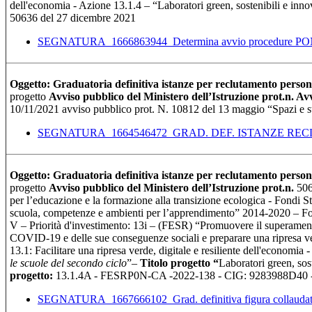
dell'economia - Azione 13.1.4 – “Laboratori green, sostenibili e inno
50636 del 27 dicembre 2021
SEGNATURA_1666863944_Determina avvio procedure PO
Oggetto: Graduatoria definitiva istanze per reclutamento persona
progetto
Avviso pubblico del Ministero dell’Istruzione prot.n. Avv
10/11/2021 avviso pubblico prot. N. 10812 del 13 maggio “Spazi
SEGNATURA_1664546472_GRAD. DEF. ISTANZE R
Oggetto: Graduatoria definitiva istanze per reclutamento person
progetto
Avviso pubblico del Ministero dell’Istruzione prot.n.
506
per l’educazione e la formazione alla transizione ecologica - Fondi S
scuola, competenze e ambienti per l’apprendimento” 2014-2020 –
V – Priorità d'investimento: 13i – (FESR) “Promuovere il superamento 
COVID-19 e delle sue conseguenze sociali e preparare una ripresa ver
13.1: Facilitare una ripresa verde, digitale e resiliente dell'economia 
le scuole del secondo ciclo
”–
Titolo progetto “
Laboratori green, sost
progetto:
13.1.4A - FESRP0N-CA -2022-138 - CIG: 9283988D40
SEGNATURA_1667666102_Grad. definitiva figura collaud