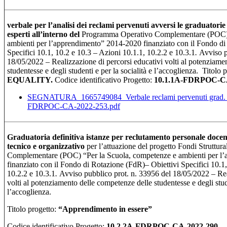
verbale per l’analisi dei reclami pervenuti avversi le graduatorie
esperti all’interno del
Programma Operativo Complementare (POC) 
ambienti per l’apprendimento” 2014-2020 finanziato con il Fondo di
Specifici 10.1, 10.2 e 10.3 – Azioni 10.1.1, 10.2.2 e 10.3.1
.
Avviso p
18/05/2022 – Realizzazione di percorsi educativi volti al potenziame
studentesse e degli studenti e per la socialità e l’accoglienza. Titolo 
EQUALITY.
Codice identificativo Progetto:
10.1.1A-FDRPOC-CA
SEGNATURA_1665749084_Verbale reclami pervenuti grad. p
FDRPOC-CA-2022-253.pdf
Graduatoria definitiva istanze per reclutamento personale docent
tecnico e organizzativo
per l’attuazione del progetto Fondi Struttu
Complementare (POC) “Per la Scuola, competenze e ambienti per l
finanziato con il Fondo di Rotazione (FdR)– Obiettivi Specifici 10.1,
10.2.2 e 10.3.1
.
Avviso pubblico prot. n. 33956 del 18/05/2022 – Rea
volti al potenziamento delle competenze delle studentesse e degli stude
l’accoglienza.
Titolo progetto:
“Apprendimento in essere
”
Codice identificativo Progetto:
10.2.2A-FDRPOC-CA-2022-290