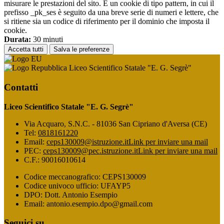
misurare le prestazioni del sito. È un cookie di tipo pattern, in cui il
prefisso _pk_ses è seguito da una breve serie di numeri e lettere, che
si ritiene sia un codice di riferimento per il dominio che imposta il
cookie.
Durata:
30 minuti
Accetta tutti
Salva le preferenze
Liceo Scientifico Statale "E. G. Segrè"
Contatti
Liceo Scientifico Statale "E. G. Segrè"
Via Acquaro, S.N.C. - 81036 San Cipriano d'Aversa (CE)
Tel:
0818161220
Email:
ceps130009@istruzione.it
Link per inviare una mail
PEC:
ceps130009@pec.istruzione.it
Link per inviare una mail
C.F.: 90016010614
Codice meccanografico: CEPS130009
Codice univoco ufficio: UFAYP5
DPO: Dott. Antonio Esempio
Email: antonio.esempio.dpo@gmail.com
Seguici su