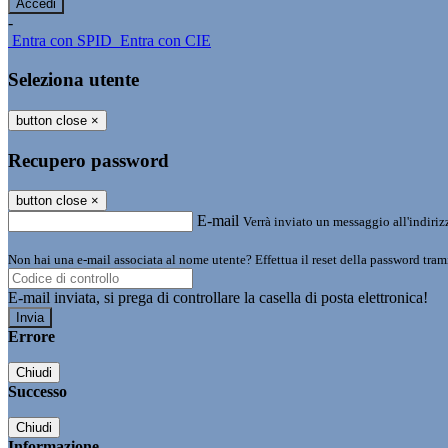
-
Entra con SPID
Entra con CIE
Seleziona utente
button close
×
Recupero password
button close
×
E-mail
Verrà inviato un messaggio all'indirizz
Non hai una e-mail associata al nome utente? Effettua il reset della password tram
E-mail inviata, si prega di controllare la casella di posta elettronica!
Errore
Chiudi
Successo
Chiudi
Informazione