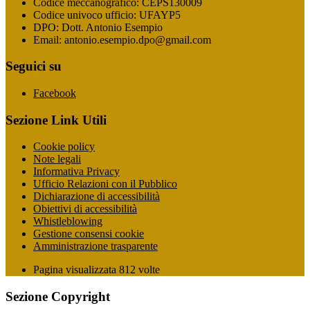
Codice meccanografico: CEPS130009
Codice univoco ufficio: UFAYP5
DPO: Dott. Antonio Esempio
Email: antonio.esempio.dpo@gmail.com
Seguici su
Facebook
Sezione Link Utili
Cookie policy
Note legali
Informativa Privacy
Ufficio Relazioni con il Pubblico
Dichiarazione di accessibilità
Obiettivi di accessibilità
Whistleblowing
Gestione consensi cookie
Amministrazione trasparente
Pagina visualizzata
812
volte
Sezione Copyright