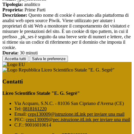
Tipologia:
analitico
Proprieta:
Prime Parti
Descrizione:
Questo nome di cookie è associato alla piattaforma di
analisi web open source Piwik. Viene utilizzato per aiutare i
proprietari di siti Web a monitorare il comportamento dei visitatori e
misurare le prestazioni del sito. È un cookie di tipo pattern, in cui il
prefisso _pk_ses è seguito da una breve serie di numeri e lettere, che
si ritiene sia un codice di riferimento per il dominio che imposta il
cookie.
Durata:
30 minuti
Accetta tutti
Salva le preferenze
Liceo Scientifico Statale "E. G. Segrè"
Contatti
Liceo Scientifico Statale "E. G. Segrè"
Via Acquaro, S.N.C. - 81036 San Cipriano d'Aversa (CE)
Tel:
0818161220
Email:
ceps130009@istruzione.it
Link per inviare una mail
PEC:
ceps130009@pec.istruzione.it
Link per inviare una mail
C.F.: 90016010614