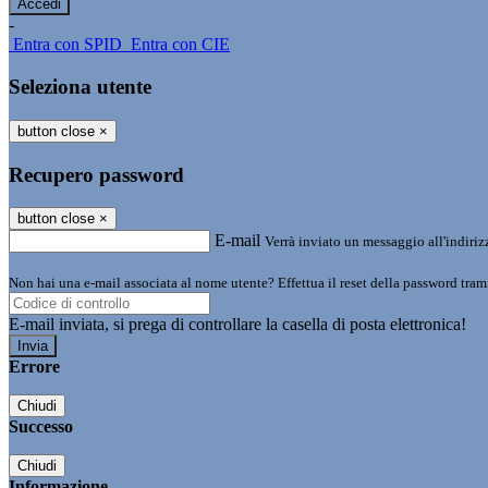
-
Entra con SPID
Entra con CIE
Seleziona utente
button close
×
Recupero password
button close
×
E-mail
Verrà inviato un messaggio all'indirizz
Non hai una e-mail associata al nome utente? Effettua il reset della password tram
E-mail inviata, si prega di controllare la casella di posta elettronica!
Errore
Chiudi
Successo
Chiudi
Informazione