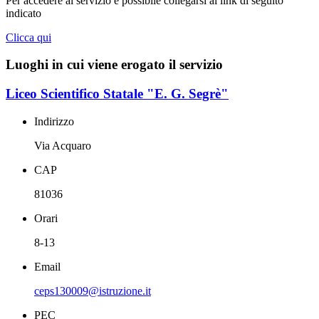
Per accedere al servizio è possibile collegarsi al link di seguito
indicato
Clicca qui
Luoghi in cui viene erogato il servizio
Liceo Scientifico Statale "E. G. Segrè"
Indirizzo
Via Acquaro
CAP
81036
Orari
8-13
Email
ceps130009@istruzione.it
PEC