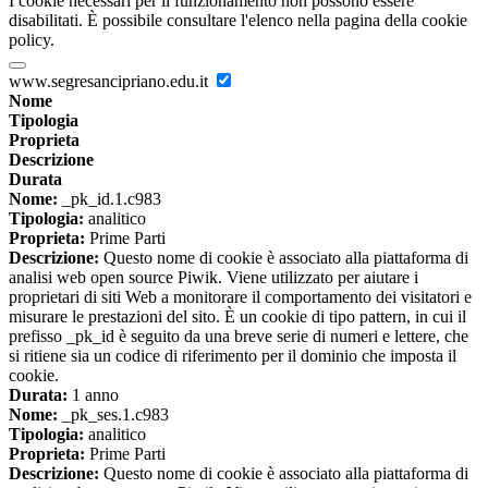
I cookie necessari per il funzionamento non possono essere
disabilitati. È possibile consultare l'elenco nella pagina della cookie
policy.
www.segresancipriano.edu.it
Nome
Tipologia
Proprieta
Descrizione
Durata
Nome:
_pk_id.1.c983
Tipologia:
analitico
Proprieta:
Prime Parti
Descrizione:
Questo nome di cookie è associato alla piattaforma di
analisi web open source Piwik. Viene utilizzato per aiutare i
proprietari di siti Web a monitorare il comportamento dei visitatori e
misurare le prestazioni del sito. È un cookie di tipo pattern, in cui il
prefisso _pk_id è seguito da una breve serie di numeri e lettere, che
si ritiene sia un codice di riferimento per il dominio che imposta il
cookie.
Durata:
1 anno
Nome:
_pk_ses.1.c983
Tipologia:
analitico
Proprieta:
Prime Parti
Descrizione:
Questo nome di cookie è associato alla piattaforma di