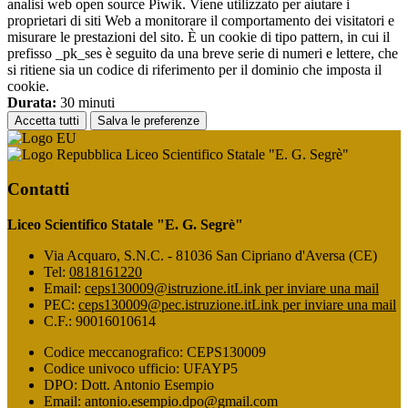
analisi web open source Piwik. Viene utilizzato per aiutare i
proprietari di siti Web a monitorare il comportamento dei visitatori e
misurare le prestazioni del sito. È un cookie di tipo pattern, in cui il
prefisso _pk_ses è seguito da una breve serie di numeri e lettere, che
si ritiene sia un codice di riferimento per il dominio che imposta il
cookie.
Durata:
30 minuti
Accetta tutti
Salva le preferenze
Liceo Scientifico Statale "E. G. Segrè"
Contatti
Liceo Scientifico Statale "E. G. Segrè"
Via Acquaro, S.N.C. - 81036 San Cipriano d'Aversa (CE)
Tel:
0818161220
Email:
ceps130009@istruzione.it
Link per inviare una mail
PEC:
ceps130009@pec.istruzione.it
Link per inviare una mail
C.F.: 90016010614
Codice meccanografico: CEPS130009
Codice univoco ufficio: UFAYP5
DPO: Dott. Antonio Esempio
Email: antonio.esempio.dpo@gmail.com