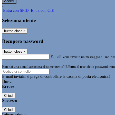
-
Entra con SPID
Entra con CIE
Seleziona utente
button close
×
Recupero password
button close
×
E-mail
Verrà inviato un messaggio all'indirizz
Non hai una e-mail associata al nome utente? Effettua il reset della password tram
E-mail inviata, si prega di controllare la casella di posta elettronica!
Errore
Chiudi
Successo
Chiudi
Informazione