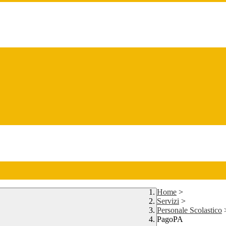
Home
>
Servizi
>
Personale Scolastico
PagoPA