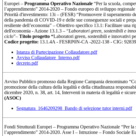
Europei –
Programma Operativo Nazionale
“Per la scuola, compe
l’apprendimento” 2014-2020 – Fondo europeo di sviluppo region
Priorità d'investimento: 13i – (FESR) “Promuovere il superamento degli
della pandemia di COVID-19 e delle sue conseguenze sociali e prepara
resiliente dell’economia” – Obiettivo specifico 13.1: Facilitare una rip
dell'economia - Azione 13.1.3 – “
Laboratori green, sostenibili e inno
ciclo
”–
Titolo progetto “
Laboratori green, sostenibili e innovativi p
Codice progetto:
13.1.4A - FESRP0N-CA -2022-138 - CIG: 928
Istanza di Partecipazione Collaudatore.pdf
Avviso Collaudatore_Interno.pdf
decreto.pdf
Avviso Pubblico promosso dalla Regione Campania denominato “Contr
promozione della cultura della legalità e della cittadinanza responsab
dicembre 2020, n. 38, art. 14, Interventi in materia di legalità e sicur
(ASOC)
Segnatura_1646209298_Bando di selezione tutor interni.pdf
Fondi Strutturali Europei – Programma Operativo Nazionale “Per la 
l’apprendimento” 2014-2020. Asse I – Istruzione – Fondo Sociale 