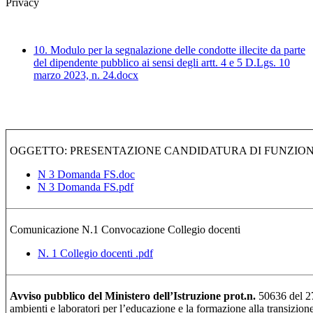
Privacy
10. Modulo per la segnalazione delle condotte illecite da parte
del dipendente pubblico ai sensi degli artt. 4 e 5 D.Lgs. 10
marzo 2023, n. 24.docx
OGGETTO: PRESENTAZIONE CANDIDATURA DI FUNZIONE
N 3 Domanda FS.doc
N 3 Domanda FS.pdf
Comunicazione N.1 Convocazione Collegio docenti
N. 1 Collegio docenti .pdf
Avviso pubblico del Ministero dell’Istruzione prot.n.
50636 del 27
ambienti e laboratori per l’educazione e la formazione alla transizione