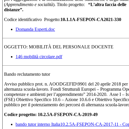
(
Apprendimento e socialità
). Titolo progetto:
“
L’altra faccia delle
distan
Codice identificativo Progetto:
10.1.1A-FSEPON-CA2021-330
Domanda Esperti.doc
OGGETTO: MOBILITÀ DEL PERSONALE DOCENTE
146 mobilità circolare.pdf
Bando reclutamento tutor
Avviso pubblico prot. n. AOODGEFID\9901 del 20 aprile 2018 per il
alternanza scuola-lavoro. Fondi Strutturali Europei – Programma Ope
competenze e ambienti per l’apprendimento” 2014-2020. Asse I – I
(FSE) Obiettivo Specifico 10.6 – Azione 10.6.6 e Obiettivo Specific
pubblico per il potenziamento dei percorsi di alternanza scuola-lavor
Codice progetto:
10.2.5A-FSEPON-CA-2019-49
bando tutor interno Italia10.2.5A-FSEPON-CA-2017-11 - Co