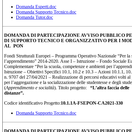
Domanda Esperti.doc
Domanda Supporto Tecnico.doc
Domanda Tutor.doc
DOMANDA DI PARTECIPAZIONE AVVISO PUBBLICO PE
DI
SUPPORTO TECNICO E ORGANIZZATIVO
PER I MO
AL PON
Fondi Strutturali Europei – Programma Operativo Nazionale “Per la 
l’apprendimento” 2014-2020. Asse I – Istruzione – Fondo Sociale 
Complementare “Per la scuola, competenze e ambienti per l’apprend
Istruzione – Obiettivi Specifici 10.1, 10.2 e 10.3 – Azioni 10.1.1, 10
n. 9707 del 27/04/2021 – Realizzazione di percorsi educativi volti a
per l’aggregazione e la socializzazione delle studentesse e degli stu
(
Apprendimento e socialità
). Titolo progetto:
“
L’altra faccia delle
distan
Codice identificativo Progetto:
10.1.1A-FSEPON-CA2021-330
Domanda Supporto Tecnico.doc
DOMANDA DI PARTECIPAZIONE AVVISO PUBBLICO PE