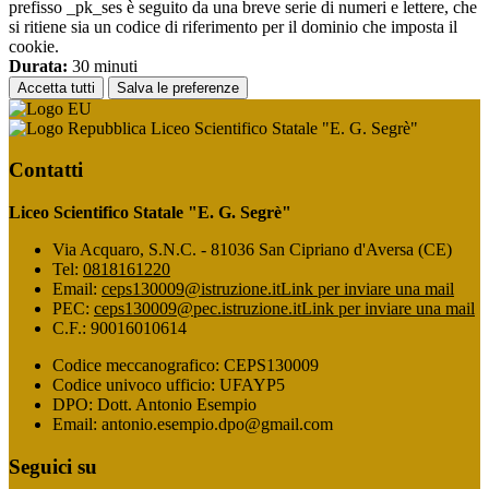
prefisso _pk_ses è seguito da una breve serie di numeri e lettere, che
si ritiene sia un codice di riferimento per il dominio che imposta il
cookie.
Durata:
30 minuti
Accetta tutti
Salva le preferenze
Liceo Scientifico Statale "E. G. Segrè"
Contatti
Liceo Scientifico Statale "E. G. Segrè"
Via Acquaro, S.N.C. - 81036 San Cipriano d'Aversa (CE)
Tel:
0818161220
Email:
ceps130009@istruzione.it
Link per inviare una mail
PEC:
ceps130009@pec.istruzione.it
Link per inviare una mail
C.F.: 90016010614
Codice meccanografico: CEPS130009
Codice univoco ufficio: UFAYP5
DPO: Dott. Antonio Esempio
Email: antonio.esempio.dpo@gmail.com
Seguici su