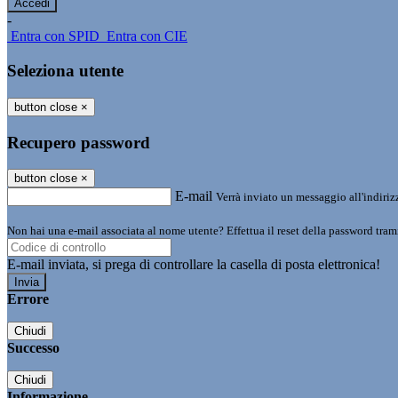
-
Entra con SPID
Entra con CIE
Seleziona utente
button close
×
Recupero password
button close
×
E-mail
Verrà inviato un messaggio all'indirizz
Non hai una e-mail associata al nome utente? Effettua il reset della password tram
E-mail inviata, si prega di controllare la casella di posta elettronica!
Errore
Chiudi
Successo
Chiudi
Informazione