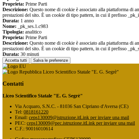
Proprieta:
Prime Parti
Descrizione:
Questo nome di cookie è associato alla piattaforma di ana
prestazioni del sito. È un cookie di tipo pattern, in cui il prefisso _pk
Durata:
1 anno
Nome:
_pk_ses.1.c983
Tipologia:
analitico
Proprieta:
Prime Parti
Descrizione:
Questo nome di cookie è associato alla piattaforma di ana
prestazioni del sito. È un cookie di tipo pattern, in cui il prefisso _pk
Durata:
30 minuti
Accetta tutti
Salva le preferenze
Liceo Scientifico Statale "E. G. Segrè"
Contatti
Liceo Scientifico Statale "E. G. Segrè"
Via Acquaro, S.N.C. - 81036 San Cipriano d'Aversa (CE)
Tel:
0818161220
Email:
ceps130009@istruzione.it
Link per inviare una mail
PEC:
ceps130009@pec.istruzione.it
Link per inviare una mail
C.F.: 90016010614