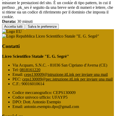
misurare le prestazioni del sito. È un cookie di tipo pattern, in cui il
prefisso _pk_ses è seguito da una breve serie di numeri e lettere, che
si ritiene sia un codice di riferimento per il dominio che imposta il
cookie.
Durata:
30 minuti
Accetta tutti
Salva le preferenze
Liceo Scientifico Statale "E. G. Segrè"
Contatti
Liceo Scientifico Statale "E. G. Segrè"
Via Acquaro, S.N.C. - 81036 San Cipriano d'Aversa (CE)
Tel:
0818161220
Email:
ceps130009@istruzione.it
Link per inviare una mail
PEC:
ceps130009@pec.istruzione.it
Link per inviare una mail
C.F.: 90016010614
Codice meccanografico: CEPS130009
Codice univoco ufficio: UFAYP5
DPO: Dott. Antonio Esempio
Email: antonio.esempio.dpo@gmail.com