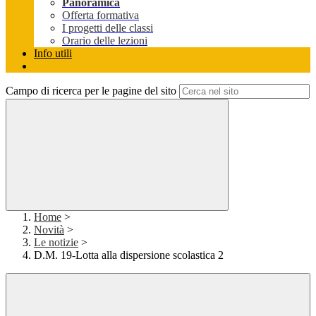
Panoramica
Offerta formativa
I progetti delle classi
Orario delle lezioni
Info utili
Campo di ricerca per le pagine del sito
Home
>
Novità
>
Le notizie
>
D.M. 19-Lotta alla dispersione scolastica 2