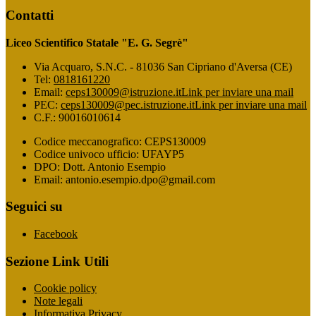
Contatti
Liceo Scientifico Statale "E. G. Segrè"
Via Acquaro, S.N.C. - 81036 San Cipriano d'Aversa (CE)
Tel:
0818161220
Email:
ceps130009@istruzione.it
Link per inviare una mail
PEC:
ceps130009@pec.istruzione.it
Link per inviare una mail
C.F.: 90016010614
Codice meccanografico: CEPS130009
Codice univoco ufficio: UFAYP5
DPO: Dott. Antonio Esempio
Email: antonio.esempio.dpo@gmail.com
Seguici su
Facebook
Sezione Link Utili
Cookie policy
Note legali
Informativa Privacy