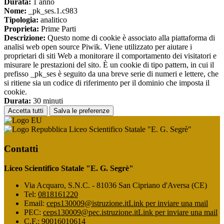
Durata:
1 anno
Nome:
_pk_ses.1.c983
Tipologia:
analitico
Proprieta:
Prime Parti
Descrizione:
Questo nome di cookie è associato alla piattaforma di
analisi web open source Piwik. Viene utilizzato per aiutare i
proprietari di siti Web a monitorare il comportamento dei visitatori e
misurare le prestazioni del sito. È un cookie di tipo pattern, in cui il
prefisso _pk_ses è seguito da una breve serie di numeri e lettere, che
si ritiene sia un codice di riferimento per il dominio che imposta il
cookie.
Durata:
30 minuti
Accetta tutti
Salva le preferenze
Liceo Scientifico Statale "E. G. Segrè"
Contatti
Liceo Scientifico Statale "E. G. Segrè"
Via Acquaro, S.N.C. - 81036 San Cipriano d'Aversa (CE)
Tel:
0818161220
Email:
ceps130009@istruzione.it
Link per inviare una mail
PEC:
ceps130009@pec.istruzione.it
Link per inviare una mail
C.F.: 90016010614