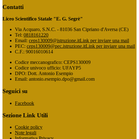
Contatti
Liceo Scientifico Statale "E. G. Segrè"
Via Acquaro, S.N.C. - 81036 San Cipriano d'Aversa (CE)
Tel:
0818161220
Email:
ceps130009@istruzione.it
Link per inviare una mail
PEC:
ceps130009@pec.istruzione.it
Link per inviare una mail
C.F.: 90016010614
Codice meccanografico: CEPS130009
Codice univoco ufficio: UFAYP5
DPO: Dott. Antonio Esempio
Email: antonio.esempio.dpo@gmail.com
Seguici su
Facebook
Sezione Link Utili
Cookie policy
Note legali
Informativa Privacy