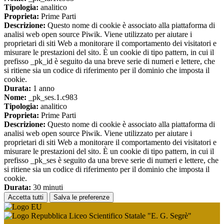
Tipologia:
analitico
Proprieta:
Prime Parti
Descrizione:
Questo nome di cookie è associato alla piattaforma di
analisi web open source Piwik. Viene utilizzato per aiutare i
proprietari di siti Web a monitorare il comportamento dei visitatori e
misurare le prestazioni del sito. È un cookie di tipo pattern, in cui il
prefisso _pk_id è seguito da una breve serie di numeri e lettere, che
si ritiene sia un codice di riferimento per il dominio che imposta il
cookie.
Durata:
1 anno
Nome:
_pk_ses.1.c983
Tipologia:
analitico
Proprieta:
Prime Parti
Descrizione:
Questo nome di cookie è associato alla piattaforma di
analisi web open source Piwik. Viene utilizzato per aiutare i
proprietari di siti Web a monitorare il comportamento dei visitatori e
misurare le prestazioni del sito. È un cookie di tipo pattern, in cui il
prefisso _pk_ses è seguito da una breve serie di numeri e lettere, che
si ritiene sia un codice di riferimento per il dominio che imposta il
cookie.
Durata:
30 minuti
Accetta tutti
Salva le preferenze
Liceo Scientifico Statale "E. G. Segrè"