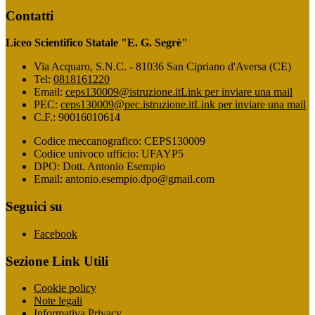
Contatti
Liceo Scientifico Statale "E. G. Segrè"
Via Acquaro, S.N.C. - 81036 San Cipriano d'Aversa (CE)
Tel:
0818161220
Email:
ceps130009@istruzione.it
Link per inviare una mail
PEC:
ceps130009@pec.istruzione.it
Link per inviare una mail
C.F.: 90016010614
Codice meccanografico: CEPS130009
Codice univoco ufficio: UFAYP5
DPO: Dott. Antonio Esempio
Email: antonio.esempio.dpo@gmail.com
Seguici su
Facebook
Sezione Link Utili
Cookie policy
Note legali
Informativa Privacy