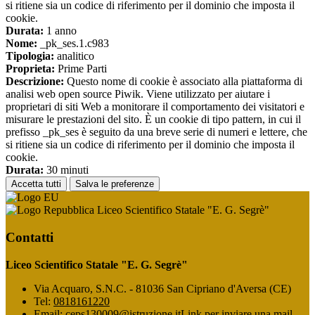
si ritiene sia un codice di riferimento per il dominio che imposta il
cookie.
Durata:
1 anno
Nome:
_pk_ses.1.c983
Tipologia:
analitico
Proprieta:
Prime Parti
Descrizione:
Questo nome di cookie è associato alla piattaforma di
analisi web open source Piwik. Viene utilizzato per aiutare i
proprietari di siti Web a monitorare il comportamento dei visitatori e
misurare le prestazioni del sito. È un cookie di tipo pattern, in cui il
prefisso _pk_ses è seguito da una breve serie di numeri e lettere, che
si ritiene sia un codice di riferimento per il dominio che imposta il
cookie.
Durata:
30 minuti
Accetta tutti
Salva le preferenze
Liceo Scientifico Statale "E. G. Segrè"
Contatti
Liceo Scientifico Statale "E. G. Segrè"
Via Acquaro, S.N.C. - 81036 San Cipriano d'Aversa (CE)
Tel:
0818161220
Email:
ceps130009@istruzione.it
Link per inviare una mail