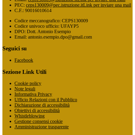
PEC:
ceps130009@pec.istruzione.it
Link per inviare una mail
C.F.: 90016010614
Codice meccanografico: CEPS130009
Codice univoco ufficio: UFAYP5
DPO: Dott. Antonio Esempio
Email: antonio.esempio.dpo@gmail.com
Seguici su
Facebook
Sezione Link Utili
Cookie policy
Note legali
Informativa Privacy
Ufficio Relazioni con il Pubblico
Dichiarazione di accessibilità
Obiettivi di accessibilità
Whistleblowing
Gestione consensi cookie
Amministrazione trasparente