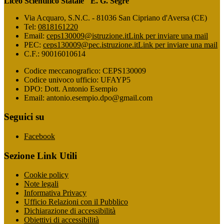
Liceo Scientifico Statale "E. G. Segrè"
Via Acquaro, S.N.C. - 81036 San Cipriano d'Aversa (CE)
Tel:
0818161220
Email:
ceps130009@istruzione.it
Link per inviare una mail
PEC:
ceps130009@pec.istruzione.it
Link per inviare una mail
C.F.: 90016010614
Codice meccanografico: CEPS130009
Codice univoco ufficio: UFAYP5
DPO: Dott. Antonio Esempio
Email: antonio.esempio.dpo@gmail.com
Seguici su
Facebook
Sezione Link Utili
Cookie policy
Note legali
Informativa Privacy
Ufficio Relazioni con il Pubblico
Dichiarazione di accessibilità
Obiettivi di accessibilità