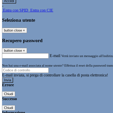
-
Entra con SPID
Entra con CIE
Seleziona utente
button close
×
Recupero password
button close
×
E-mail
Verrà inviato un messaggio all'indirizz
Non hai una e-mail associata al nome utente? Effettua il reset della password tram
E-mail inviata, si prega di controllare la casella di posta elettronica!
Errore
Chiudi
Successo
Chiudi
Informazione