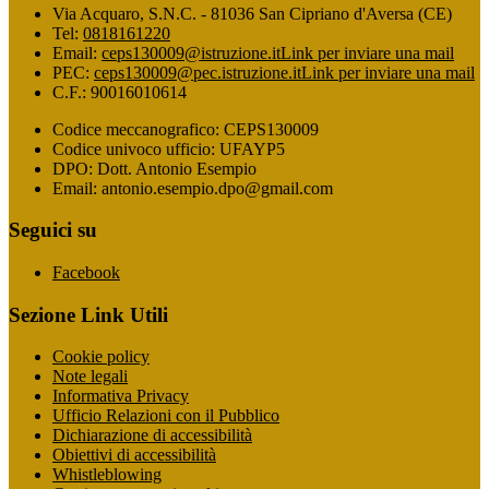
Via Acquaro, S.N.C. - 81036 San Cipriano d'Aversa (CE)
Tel:
0818161220
Email:
ceps130009@istruzione.it
Link per inviare una mail
PEC:
ceps130009@pec.istruzione.it
Link per inviare una mail
C.F.: 90016010614
Codice meccanografico: CEPS130009
Codice univoco ufficio: UFAYP5
DPO: Dott. Antonio Esempio
Email: antonio.esempio.dpo@gmail.com
Seguici su
Facebook
Sezione Link Utili
Cookie policy
Note legali
Informativa Privacy
Ufficio Relazioni con il Pubblico
Dichiarazione di accessibilità
Obiettivi di accessibilità
Whistleblowing