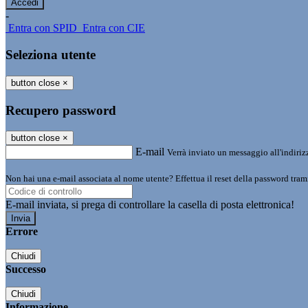
-
Entra con SPID
Entra con CIE
Seleziona utente
button close
×
Recupero password
button close
×
E-mail
Verrà inviato un messaggio all'indirizz
Non hai una e-mail associata al nome utente? Effettua il reset della password tram
E-mail inviata, si prega di controllare la casella di posta elettronica!
Errore
Chiudi
Successo
Chiudi
Informazione