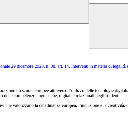
onale 29 dicembre 2020, n. 38, art. 14, Interventi in materia di legalità 
zione tra scuole europee attraverso l’utilizzo delle tecnologie digitali.
o delle competenze linguistiche, digitali e relazionali degli studenti.
i che valorizzano la cittadinanza europea, l’inclusione e la creatività, 