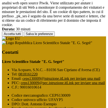
analisi web open source Piwik. Viene utilizzato per aiutare i
proprietari di siti Web a monitorare il comportamento dei visitatori e
misurare le prestazioni del sito. È un cookie di tipo pattern, in cui il
prefisso _pk_ses è seguito da una breve serie di numeri e lettere, che
si ritiene sia un codice di riferimento per il dominio che imposta il
cookie.
Durata:
30 minuti
Accetta tutti
Salva le preferenze
Liceo Scientifico Statale "E. G. Segrè"
Contatti
Liceo Scientifico Statale "E. G. Segrè"
Via Acquaro, S.N.C. - 81036 San Cipriano d'Aversa (CE)
Tel:
0818161220
Email:
ceps130009@istruzione.it
Link per inviare una mail
PEC:
ceps130009@pec.istruzione.it
Link per inviare una mail
C.F.: 90016010614
Codice meccanografico: CEPS130009
Codice univoco ufficio: UFAYP5
DPO: Dott. Antonio Esempio