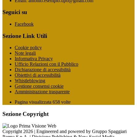
Email: antonio.esempio.dpo@gmail.com
Seguici su
Facebook
Sezione Link Utili
Cookie policy
Note legali
Informativa Privacy
Ufficio Relazioni con il Pubblico
Dichiarazione di accessibilità
Obiettivi di accessibilità
Whistleblowing
Gestione consensi cookie
Amministrazione trasparente
Pagina visualizzata
658
volte
Sezione Copyright
Copyright 2026 | Engineered and powered by Gruppo Spaggiari
Parma S.p.A. | Divisione Publishing & New Social Media